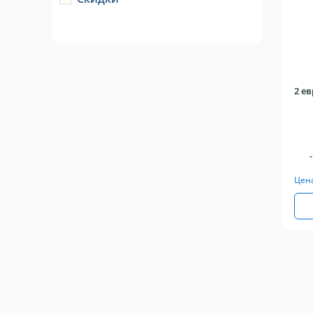
will
refresh
2 ев
-
Цен