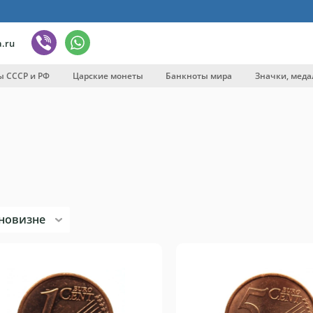
.ru
ы СССР и РФ
Царские монеты
Банкноты мира
Значки, меда
вка
новизне