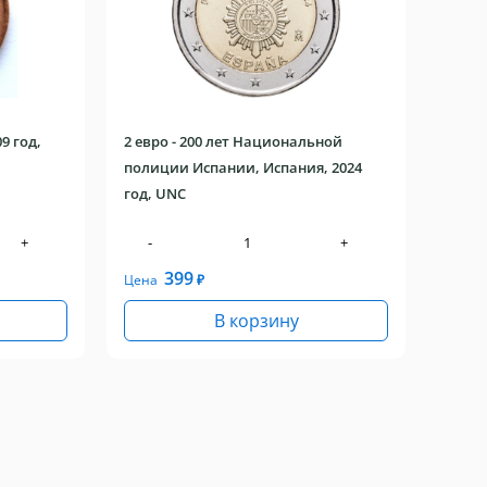
9 год,
2 евро - 200 лет Национальной
полиции Испании, Испания, 2024
год, UNC
+
-
+
399
Цена
₽
В корзину