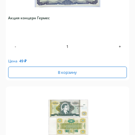
Акция концерн Гермес
-
+
Цена
49
₽
В корзину