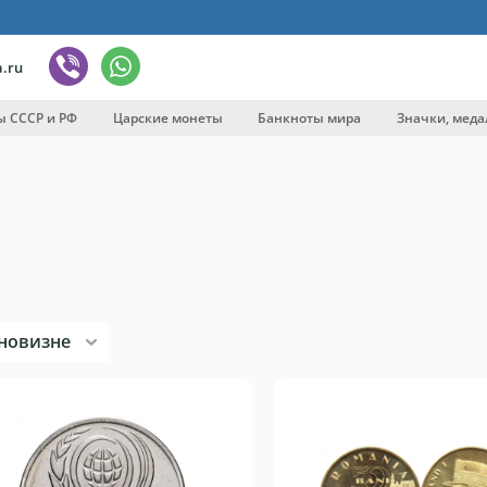
.ru
ы СССР и РФ
Царские монеты
Банкноты мира
Значки, меда
вка
новизне