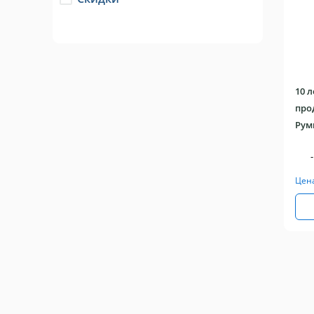
will
refresh
10 
про
Рум
-
Цен