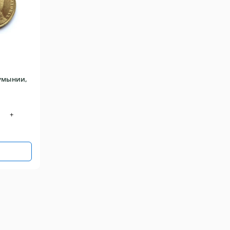
Румынии,
+