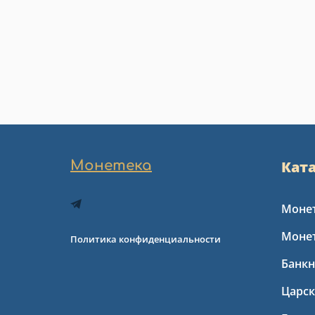
Монетека
Кат
Монет
Моне
Политика конфиденциальности
Банкн
Царс