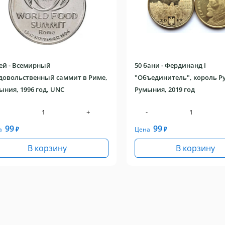
лей - Всемирный
50 бани - Фердинанд I
довольственный саммит в Риме,
"Объединитель", король 
ыния, 1996 год, UNC
Румыния, 2019 год
+
-
99
99
а
₽
Цена
₽
В корзину
В корзину