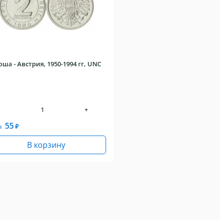
оша - Австрия, 1950-1994 гг, UNC
+
55
а
₽
В корзину