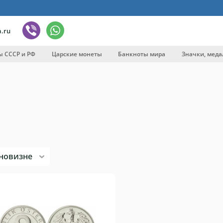
.ru
ы СССР и РФ
Царские монеты
Банкноты мира
Значки, меда
вка
новизне