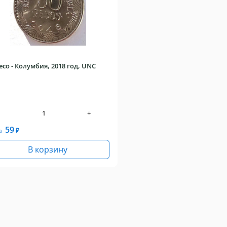
есо - Колумбия, 2018 год, UNC
+
59
а
₽
В корзину