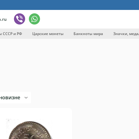
.ru
ы СССР и РФ
Царские монеты
Банкноты мира
Значки, меда
вка
новизне